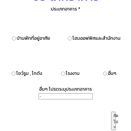
ประเภทอาคาร
*
บ้านพักที่อยู่อาศัย
โฮมออฟฟิศและสำนักงาน
โชว์รูม , โกดัง
โรงงาน
อื่นๆ
อื่นๆ โปรดระบุประเภทอาคาร
ถัด
ไป
>